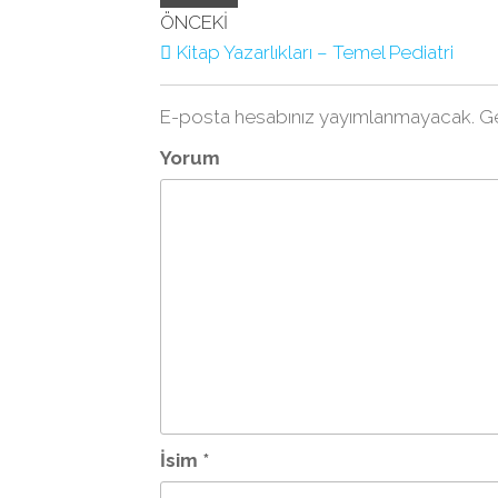
ÖNCEKI
Kitap Yazarlıkları – Temel Pediatri
E-posta hesabınız yayımlanmayacak.
Ge
Yorum
İsim
*