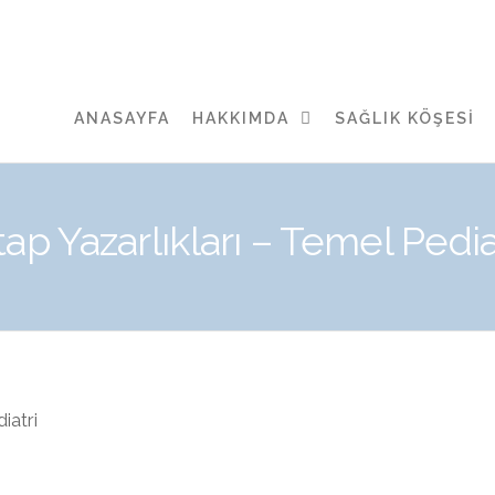
ANASAYFA
HAKKIMDA
SAĞLIK KÖŞESI
tap Yazarlıkları – Temel Pedia
iatri