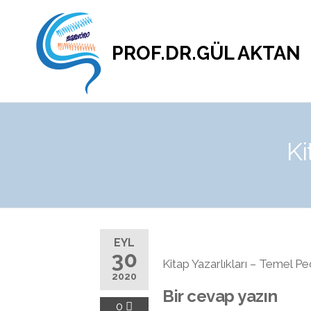
PROF.DR.GÜL AKTAN
Ki
EYL
30
Kitap Yazarlıkları – Temel Ped
2020
Bir cevap yazın
0