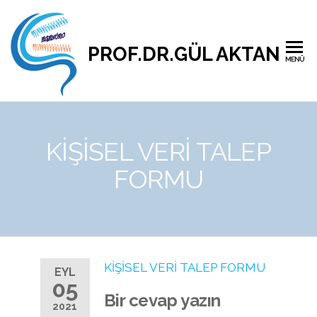
PROF.DR.GÜL AKTAN
MENÜ
KİŞİSEL VERİ TALEP
FORMU
KİŞİSEL VERİ TALEP FORMU
EYL
05
Bir cevap yazın
2021